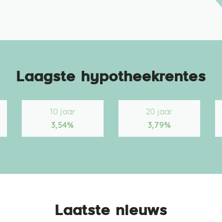
Laagste hypotheekrentes
10 jaar
20 jaar
3,54%
3,79%
Laatste nieuws