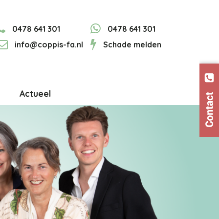
0478 641 301
0478 641 301
info@coppis-fa.nl
Schade melden
Actueel