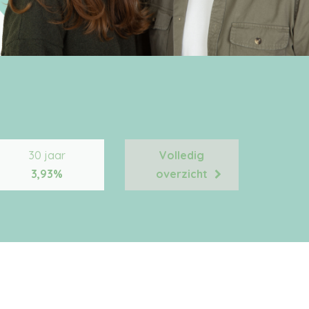
30 jaar
Volledig
3,93%
overzicht