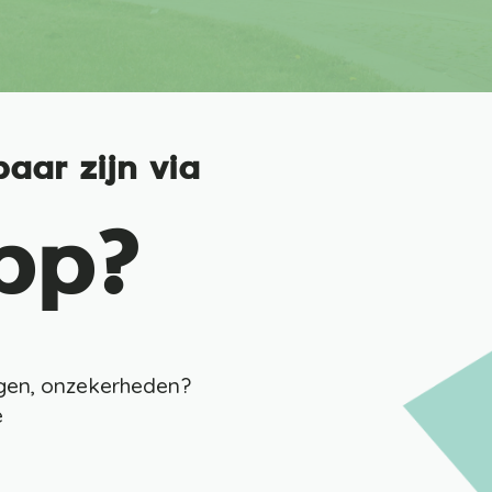
aar zijn via
pp?
agen, onzekerheden?
e