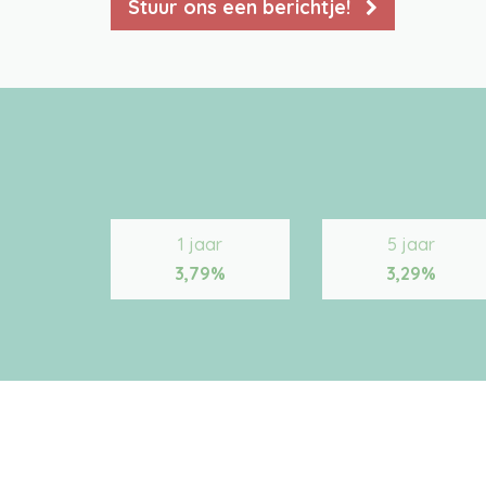
Stuur ons een berichtje!
1 jaar
5 jaar
3,79%
3,29%