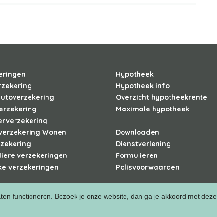
eringen
Hypotheek
rzekering
Hypotheek info
autoverzekering
Overzicht hypotheekrente
erzekering
Maximale hypotheek
erverzekering
verzekering Wonen
Downloaden
rzekering
Dienstverlening
liere verzekeringen
Formulieren
ke verzekeringen
Polisvoorwaarden
aten functioneren. Bezoek je onze website, dan ga je akkoord met deze