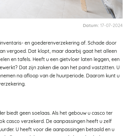
Datum:
17-07-2024
n inventaris- en goederenverzekering af. Schade door
an vergoed. Dat klopt, maar daarbij gaat het alleen
en en tafels. Heeft u een gietvloer laten leggen, een
werkt? Dat zijn zaken die aan het pand vastzitten. U
eenemen na afloop van de huurperiode. Daarom kunt u
erzekering.
r biedt geen soelaas. Als het gebouw u casco ter
ook casco verzekerd. De aanpassingen heeft u zelf
rder. U heeft voor die aanpassingen betaald en u