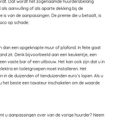
wordt. Dat wordt het zogenaamde huurdersbelang
als aanvulling of als aparte dekking bij de
 is van de aanpassingen. De premie die u betaalt, is
sico op schade.
n dan een opgeknapte muur of plafond. In feite gaat
and zit. Denk bijvoorbeeld aan een keukentje, een
 een vaste bar of een uitbouw. Het kan ook zijn dat u in
lektra en toiletgroepen moet installeren. Het
n in de duizenden of tienduizenden euro’s lopen. Als u
nt u het beste een taxateur inschakelen om de waarde
mt u aanpassingen over van de vorige huurder? Neem