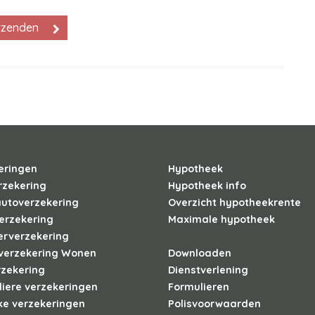
eringen
Hypotheek
rzekering
Hypotheek info
autoverzekering
Overzicht hypotheekrente
erzekering
Maximale hypotheek
erverzekering
verzekering Wonen
Downloaden
rzekering
Dienstverlening
liere verzekeringen
Formulieren
ke verzekeringen
Polisvoorwaarden