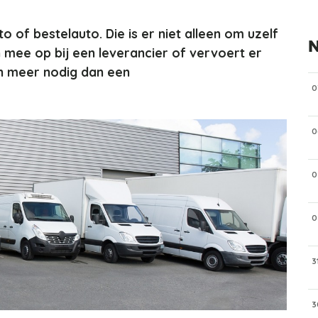
 of bestelauto. Die is er niet alleen om uzelf
N
 mee op bij een leverancier of vervoert er
n meer nodig dan een
0
0
0
0
3
3